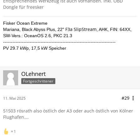
Entsprechendes Werkzeug ist auch vorhanden. Inkl. OBD
Dongle für freesker
Fisker Ocean Extreme
F3a SlipStream
Mariana
,
Black Abyss Plus,
22"
,
AHK
, FIN: 64XX,
SW-Vers.: OceanOS 2.6, PKC 21.3
------------------------------------------------------------------------
PV 29.7 kWp, 17,5 kW Speicher
OLehnert
Fortgeschrittener
#29
11. Mai 2025
51503 rösrath also östlich der A3 oder auch östlich von Kölner
Flughafen….
1