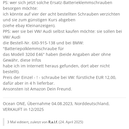
PS: wer sich jetzt solche Ersatz-Batterieklemmschrauben
besorgen möchte:
ich könnte auf vier der acht bestellten Schrauben verzichten
und sie zum günstigen Kurs abgeben
(siehe ebay Kleinanzeigen).
PPS: wer sie bei VW/ Audi selbst kaufen möchte: sie sollen bei
VW/ Audi
die Bestell-Nr. 6X0-915-138 und bei BMW:
"Batteriepolklemmschraube für
das Modell 320d E46" haben (beide Angaben aber ohne
Gewähr, diese Infos
habe ich im Internett heraus gefunden, dort aber nicht
bestellt).
Preis der Einzel - ! - schraube bei VW: fürstliche EUR 12,00,
dafür aber in 4 h lieferbar.
Ansonsten ist Amazon Dein Freund.
Ocean ONE, Übernahme 04.08.2023, Norddeutschland,
VERKAUFT in 12/2025
3 Mal editiert, zuletzt von
R.a.l.f.
(
24. April 2025
)