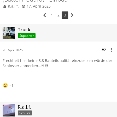
R.a.l.f.
17. April 2025
1
2
3
Truck
Supporter
#21
20. April 2025
Frechheit hier keine 8.8 Bauteilqualität einzusetzen würde der
Schlosser anmerken…🤘😎
1
R.a.l.f.
Schüler