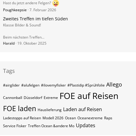
Hast du jetzt andere Felgen?
Poughkeepsie
7. Februar 2026
Zweites Treffen im tiefen Süden
Klasse Bilder & Sound!
Beim nächsten Treffen…
Harald
19. Oktober 2025
Tags
Allego
#airglider
#alufelgen
#ilovemyfisker
#Plastidip #Sprühfolie
FOE auf Reisen
Cannonball
Düsseldorf
Extreme
FOE laden
Laden auf Reisen
Hauslieferung
Ladestopps auf Reisen
Modell 2026
Ocean
Oceanextreme
Raps
Updates
Service Fisker
Treffen Ocean &andere Mo