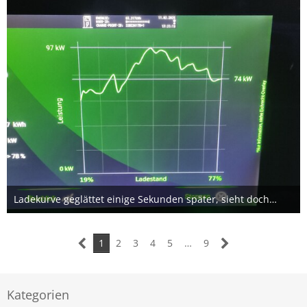
Ladekurve geglättet einige Sekunden später, sieht doch viel freundlicher aus oder?
15. Februar 2025
1
2
3
4
5
…
9
Kategorien