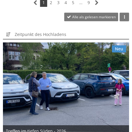
1
2
3
4
5
…
9
Alle als gelesen markieren
Zeitpunkt des Hochladens
Neu
Treffen im tiefen Süden - 2026