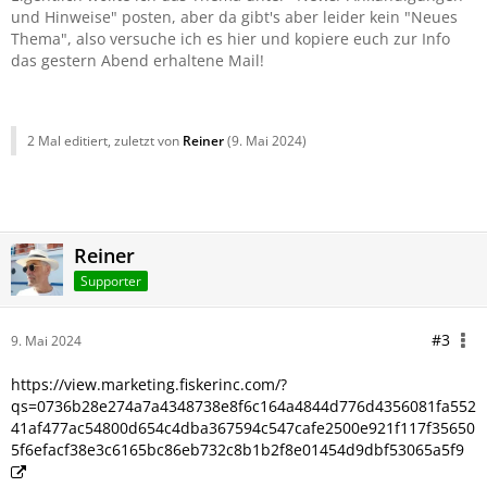
und Hinweise" posten, aber da gibt's aber leider kein "Neues
Thema", also versuche ich es hier und kopiere euch zur Info
das gestern Abend erhaltene Mail!
2 Mal editiert, zuletzt von
Reiner
(
9. Mai 2024
)
Reiner
Supporter
#3
9. Mai 2024
https://view.marketing.fiskerinc.com/?
qs=0736b28e274a7a4348738e8f6c164a4844d776d4356081fa552
41af477ac54800d654c4dba367594c547cafe2500e921f117f35650
5f6efacf38e3c6165bc86eb732c8b1b2f8e01454d9dbf53065a5f9