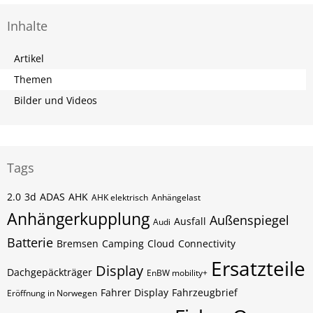
Inhalte
Artikel
Themen
Bilder und Videos
Tags
2.0
3d
ADAS
AHK
AHK elektrisch
Anhängelast
Anhängerkupplung
Außenspiegel
Ausfall
Audi
Batterie
Bremsen
Camping
Cloud
Connectivity
Ersatzteile
Display
Dachgepäckträger
EnBW mobility+
Fahrer Display
Fahrzeugbrief
Eröffnung in Norwegen