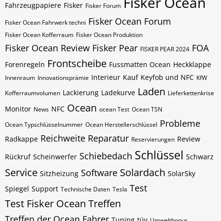
Fisker Ocean
Fahrzeugpapiere
Fisker
Fisker Forum
Fisker Ocean Forum
Fisker Ocean Fahrwerk techni
Fisker Ocean Kofferraum
Fisker Ocean Produktion
Fisker Ocean Review
Fisker Pear
FOA
FISKER PEAR 2024
Frontscheibe
Forenregeln
Fussmatten Ocean
Heckklappe
Interieur
Kauf
Keyfob und NFC
Innenraum
Innovationsprämie
KfW
Laden
Lackierung
Ladekurve
Kofferraumvolumen
Lieferkettenkrise
Ocean
Monitor
NFC
News
ocean Test
Ocean​​​​ TSN
Probleme
Ocean​​​​ Typschlüsselnummer
Ocean​​​​​ Herstellerschlüssel
Reichweite
Reparatur
Radkappe
Review
Reservierungen
Schlüssel
Schiebedach
Rückruf
Scheinwerfer
Schwarz
Service
Solardach
Software
Sitzheizung
SolarSky
Test
Spiegel
Support
Technische Daten
Tesla
Test Fisker Ocean
Treffen
Treffen der Ocean Fahrer
Tuning
tüv
Umweltbonus