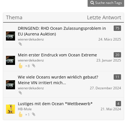
Suche nach Tags
Thema
Letzte Antwort
DRINGEND: RHD Ocean Zulassungsproblem in
75
EU (Aurena Auktion)
wienerdekadenz
24. März 2025
Mein erster Eindruck vom Ocean Extreme
20
wienerdekadenz
23. Januar 2025
8
Wie viele Oceans wurden wirklich gebaut?
11
Meine VIN irritiert mich...
wienerdekadenz
27. Dezember 2024
Lustiges mit dem Ocean *Wettbewerb*
4
HB-Mole
21. Mai 2024
1