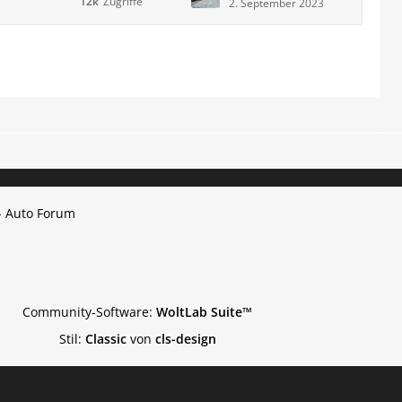
12k
Zugriffe
2. September 2023
- Auto Forum
Community-Software:
WoltLab Suite™
Stil:
Classic
von
cls-design