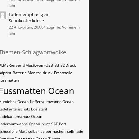
Jahr
Laden einphasig an
Schukosteckdose
22 Antworten, 20.604 Zugriffe, Vor einem
Jahr
Themen-Schlagwortwolke
#LMS-Server
#Musik-vom-USB
3d
3DDruck
3dprint
Batterie Monitor
druck
Ersatzteile
Fussmatten
Fussmatten Ocean
Hundebox Ocean
Kofferraumwanne Ocean
Ladekantenschutz Edelstahl
Ladekantenschutz Ocean
Laderaumwanne Ocean
print
SAE Port
Schutzfolie Matt
selber
selbermachen
selfmade
Sommer Fussmatten Ocean
Tuning